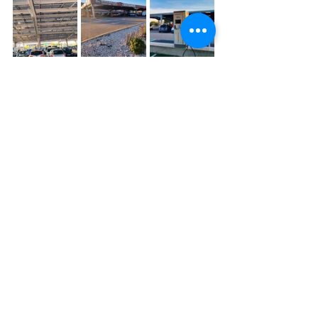
GT Fluides
bornes de charge rapides
centrale photovoltaïque
Intermarché Saint-Gilles.
transition énergétique
énergie solaire
autoconsommation collective
énergie propre
gestion des fluides et des énergies
Optimisation énergétique