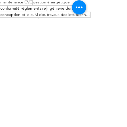
maintenance CVC
gestion énergétique
conformité réglementaire
ingénierie durable
conception et le suivi des travaux des lots techniques :
fluides des bâtiments
conception et suivi de travaux
performance énergétique bâtiments
Voir tout
Posts récents