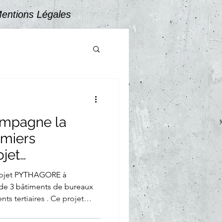
entions Légales
e
ompagne la
emiers
ojet
ontélimar
n de 3 bâtiments de bureaux
ts tertiaires . Ce projet
ise de GT Fluides en