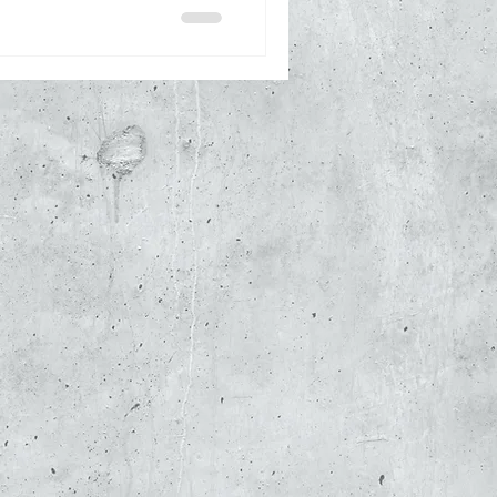
s du bâtiment , de la
exécution. Une mission
ique et lots techniques
Fluides a assuré : la
iques RT2012 , les demand