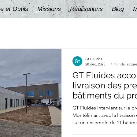
e et Outils
Missions
Réalisations
Blog
M
Gt Fluides
28 déc. 2025
1 min de lectur
GT Fluides acc
livraison des pr
bâtiments du pr
PYTHAGORE à M
GT Fluides intervient sur le projet PYTHAGORE à
Montélimar , avec la livraiso
sur un ensemble de 11 bâtimen
illustre parfaitement l’expert