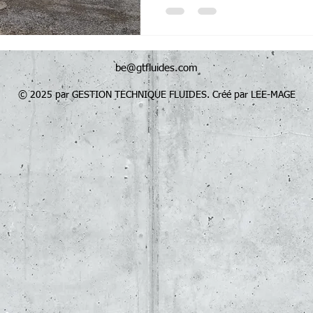
ingénierie thermique et fluide
conception jusqu’au suivi d’
complète en ingénierie therm
Dans le cadre de cette opération, GT 
réalisation des études therm
be@gtfluides.com
© 2025 par GESTION TECHNIQUE FLUIDES. Créé par LEE-MAGE