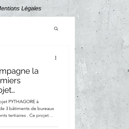
entions Légales
e
ompagne la
emiers
ojet
ontélimar
n de 3 bâtiments de bureaux
ts tertiaires . Ce projet
ise de GT Fluides en