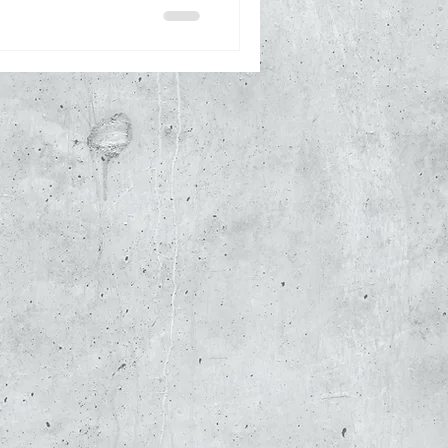
s du bâtiment , de la
exécution. Une mission
ique et lots techniques
Fluides a assuré : la
iques RT2012 , les demand