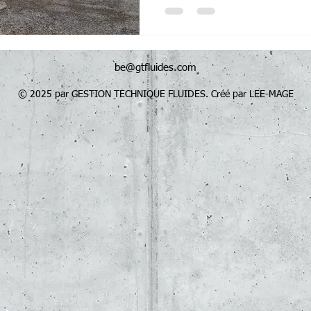
ingénierie thermique et fluide
conception jusqu’au suivi d’
complète en ingénierie therm
Dans le cadre de cette opération, GT 
réalisation des études therm
be@gtfluides.com
© 2025 par GESTION TECHNIQUE FLUIDES. Créé par LEE-MAGE